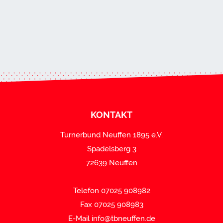
KONTAKT
Turnerbund Neuffen 1895 e.V.
Spadelsberg 3
72639 Neuffen
Telefon 07025 908982
Fax 07025 908983
E-Mail
info@tbneuffen.de