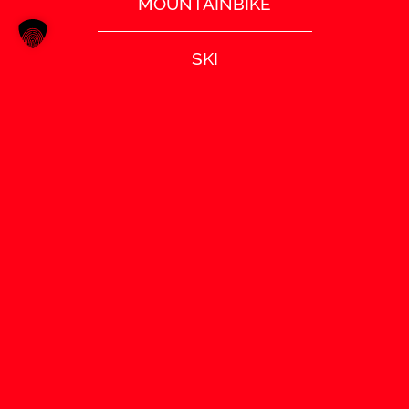
MOUNTAINBIKE
SKI
TENNIS
TISCHTENNIS
TURNEN
VOLLEYBALL
SATZUNG (PDF)
IMPRESSUM
DATENSCHUTZ
COOKIE EINSTELLUNGEN