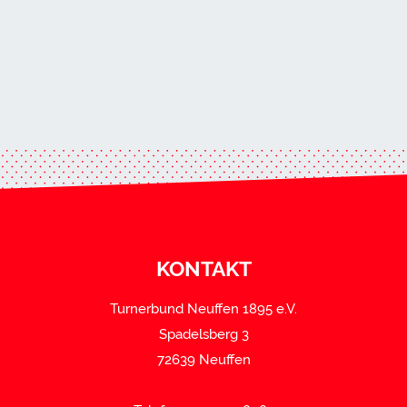
KONTAKT
Turnerbund Neuffen 1895 e.V.
Spadelsberg 3
72639 Neuffen