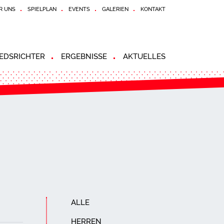
R UNS
SPIELPLAN
EVENTS
GALERIEN
KONTAKT
EDSRICHTER
ERGEBNISSE
AKTUELLES
ALLE
HERREN