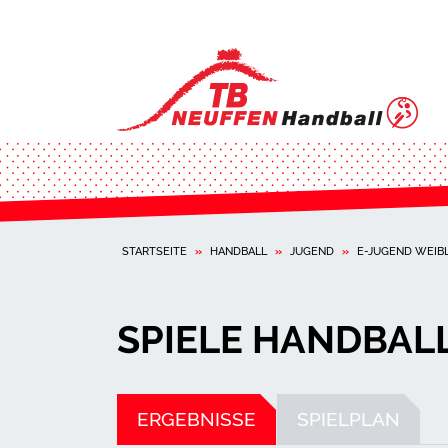
STARTSEITE
»
HANDBALL
»
JUGEND
»
E-JUGEND WEIB
SPIELE HANDBAL
ERGEBNISSE
SPIELPLAN