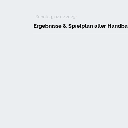
·
Sonntag, 02.02.2025
·
Ergebnisse & Spielplan aller Handb