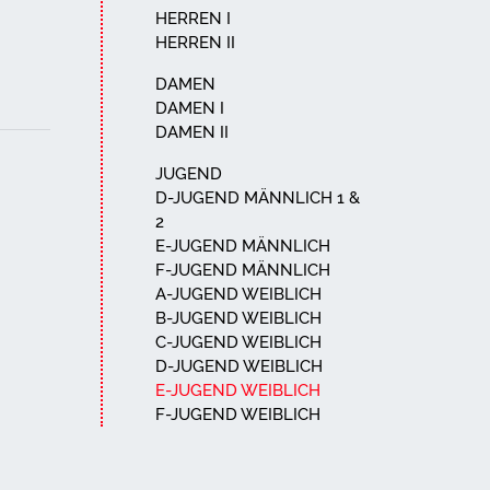
HERREN I
HERREN II
DAMEN
DAMEN I
DAMEN II
JUGEND
D-JUGEND MÄNNLICH 1 &
2
E-JUGEND MÄNNLICH
F-JUGEND MÄNNLICH
A-JUGEND WEIBLICH
B-JUGEND WEIBLICH
C-JUGEND WEIBLICH
D-JUGEND WEIBLICH
E-JUGEND WEIBLICH
F-JUGEND WEIBLICH