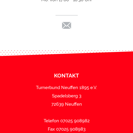
KONTAKT
Turnerbund Neuffen 1895 e.V.
Spadelsberg 3
72639 Neuffen
Telefon 07025 908982
Fax 07025 908983