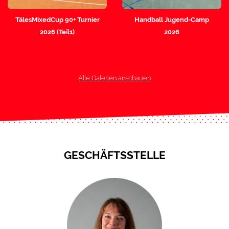
TälesMixedCup 90+ Turnier
Handball Jugend-Camp
2026 (Teil1)
2026
Alle Galerien anschauen
GESCHÄFTSSTELLE