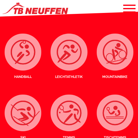
HANDBALL
LEICHTATHLETIK
MOUNTAINBIKE
SKI
TENNIS
TISCHTENNIS