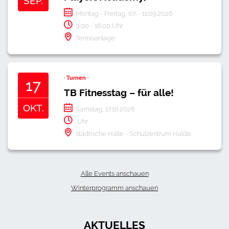
SEP.
Montag - Freitag, 07. - 11.09.2026
9:00
-
16:00
Uhr
Tennisanlage
· Turnen ·
17
TB Fitnesstag – für alle!
OKT.
Samstag, 17.10.2026
Uhr
städtische Halle - Schulzentrum Halde
Alle Events anschauen
Winterprogramm anschauen
AKTUELLES