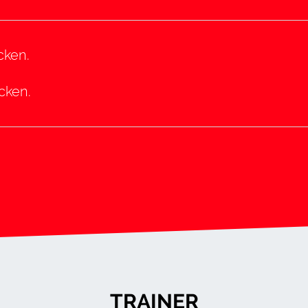
cken.
icken.
TRAINER