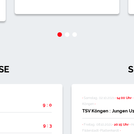
SE
S
·
Samstag, 02.10.2021
·
14:00 Uhr
·
Köngen
·
9 : 0
TSV Köngen : Jungen U
·
Freitag, 08.10.2021
·
20:15 Uhr
·
Hö
9 : 3
Filderstadt-Plattenhardt
·