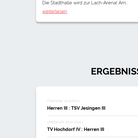
Die Stadthalle wird zur Lach-Arena! Am…
weiterlesen
ERGEBNIS
·
Samstag, 13.11.2021
·
Herren III : TSV Jesingen III
·
Mittwoch, 20.10.2021
·
TV Hochdorf IV : Herren III