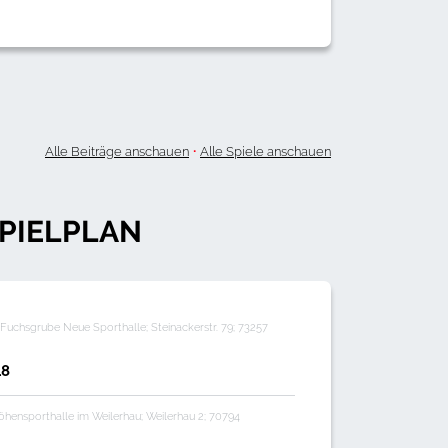
·
Alle Beiträge anschauen
Alle Spiele anschauen
PIELPLAN
Fuchsgrube Neue Sporthalle; Steinackerstr. 79; 73257
18
hensporthalle im Weilerhau; Weilerhau 2; 70794