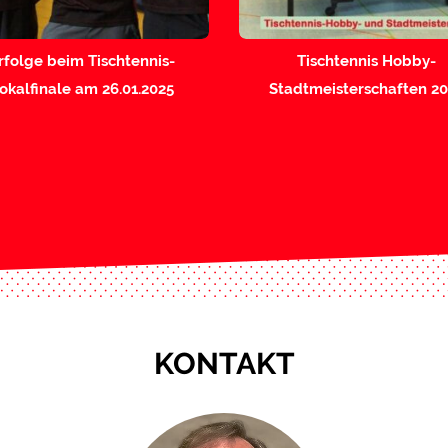
rfolge beim Tischtennis-
Tischtennis Hobby-
okalfinale am 26.01.2025
Stadtmeisterschaften 2
KONTAKT