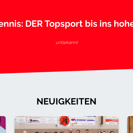
ennis: DER Topsport bis ins hohe
unbekannt
NEUIGKEITEN