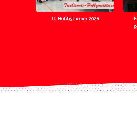
TT-Hobbyturnier 2026
E
P