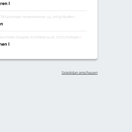
ren I
TB Sporthalle; Hohenzollernstr. 24; 72639 Neuffen
·
en
Sporthalle Sulzgries; Kornhalde 14-16; 73733 Esslingen
·
men I
Spielplan anschauen