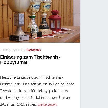
·
Freitag, 05.12.2025
· Tischtennis ·
·
Mittwoch, 2
Einladung zum Tischtennis-
Erfolge
Hobbyturnier
Pokalfi
Herzliche Einladung zum Tischtennis-
Herren II
Hobbyturnier Das seit vielen Jahren beliebte
Sonntagmo
Tischtennisturnier für Hobbyspielerinnen
Weilheim,
und Hobbyspieler findet im neuen Jahr am
D ausget
25.Januar 2026 in der…
weiterlesen