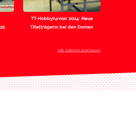
TT-Hobbyturnier 2024: Neue
025
Titelträgerin bei den Damen
Alle Galerien anschauen