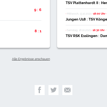
TSV Plattenhardt II : Her
9 : 6
·
Mittwoch, 13.10.2021
·
18:00 Uhr
·
Jungen U18 : TSV Köng
·
Samstag, 16.10.2021
·
16:30 Uhr
·
8 : 1
TSV RSK Esslingen : Da
Alle Ergebnisse anschauen