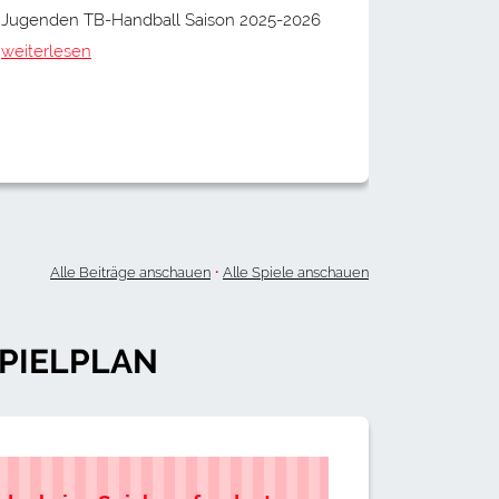
Jugenden TB-Handball Saison 2025-2026
Mittwoch,
weiterlesen
Spadelsbe
Abteilung
Abteilun
weiterles
·
Alle Beiträge anschauen
Alle Spiele anschauen
PIELPLAN