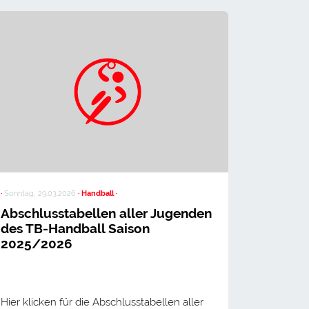
·
Sonntag, 29.03.2026
· Handball ·
·
Sonntag, 22
Abschlusstabellen aller Jugenden
Handba
des TB-Handball Saison
Abteil
2025/2026
Hier klicken für die Abschlusstabellen aller
Einladun