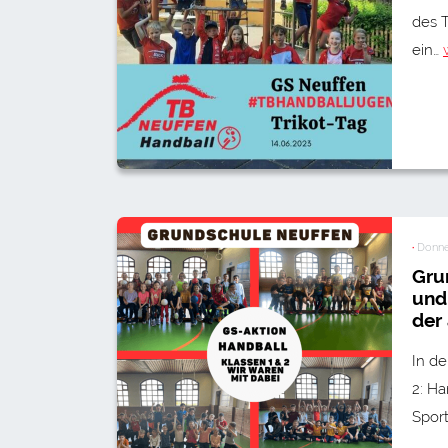
des T
ein…
·
Donner
Gru
und
der 
In d
2: H
Spor