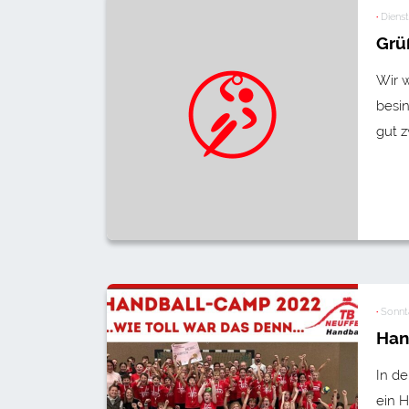
·
Dienst
Grü
Wir 
besi
gut 
·
Sonnta
Han
In d
ein H