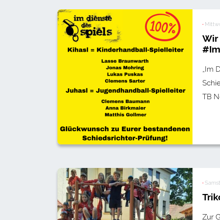
·
Mittw
Wir
#Im
„Im 
Schie
TB Ne
·
Samst
Tri
Zur G