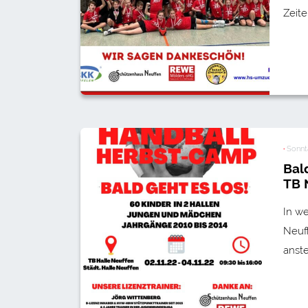
Zeit
·
Sonnta
Bal
TB 
In w
Neuff
anst