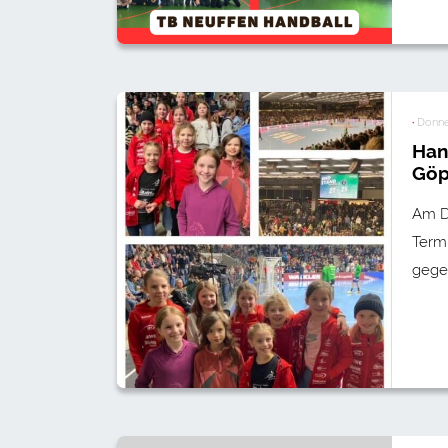
·
Donne
Han
Göp
Am D
Term
gege