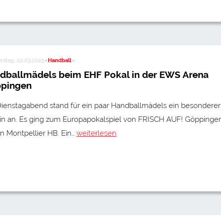
rstag, 02.03.2023
· Handball ·
dballmädels beim EHF Pokal in der EWS Arena
pingen
ienstagabend stand für ein paar Handballmädels ein besonderer
in an. Es ging zum Europapokalspiel von FRISCH AUF! Göppinge
n Montpellier HB. Ein…
weiterlesen