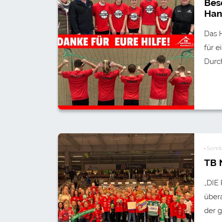
Bes
Han
Das 
für 
Durc
·
Sonnta
TB 
„DIE
über
der 