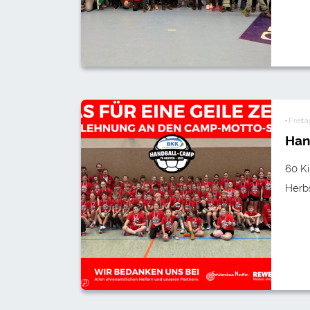
·
Freita
Han
60 Ki
Herbs