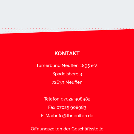
KONTAKT
Turnerbund Neuffen 1895 e.V.
Spadelsberg 3
72639 Neuffen
Telefon 07025 908982
Fax 07025 908983
E-Mail
info@tbneuffen.de
Öffnungszeiten der Geschäftsstelle