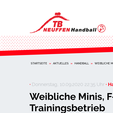
STARTSEITE
»
AKTUELLES
»
HANDBALL
»
WEIBLICHE MI
·
Donnerstag, 10.09.2020 22:35 Uhr
· H
Weibliche Minis, F
Trainingsbetrieb