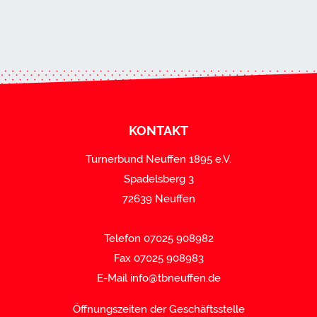
KONTAKT
Turnerbund Neuffen 1895 e.V.
Spadelsberg 3
72639 Neuffen
Telefon 07025 908982
Fax 07025 908983
E-Mail
info@tbneuffen.de
Öffnungszeiten der Geschäftsstelle