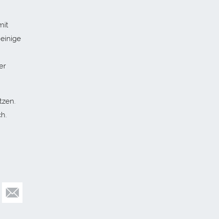
mit
 einige
er
tzen.
h.