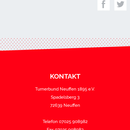
KONTAKT
Turnerbund Neuffen 1895 e.V.
Spadelsberg 3
72639 Neuffen
Telefon 07025 908982
Fax 07025 908983