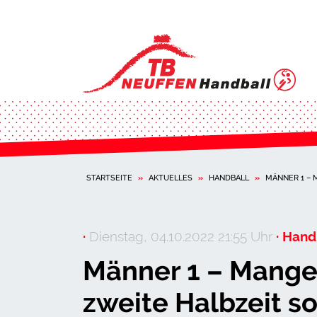
STARTSEITE
»
AKTUELLES
»
HANDBALL
»
MÄNNER 1 –
·
Dienstag, 04.10.2022 21:55 Uhr
· Hand
Männer 1 – Mange
zweite Halbzeit s