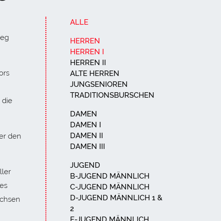
ALLE
ieg
HERREN
HERREN I
HERREN II
ors
ALTE HERREN
JUNGSENIOREN
TRADITIONSBURSCHEN
 die
DAMEN
DAMEN I
DAMEN II
ler den
DAMEN III
JUGEND
ller
B-JUGEND MÄNNLICH
ies
C-JUGEND MÄNNLICH
D-JUGEND MÄNNLICH 1 &
achsen
2
E-JUGEND MÄNNLICH