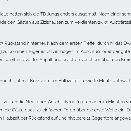
Halle hatten sich die TB Jungs anders ausgemalt. Nach einer sehr
e den Gästen aus Zizishausen zum verdienten 25:39 Auswärtss
3 Rückstand hinterher. Nach dem ersten Treffer durch Niklas Dw
lg zu kommen. Eigenes Unvermögen im Abschluss oder der gute
n spielte clever Im Angriff und erzielten vor allem über den Kreis
nnoch gut mit. Kurz vor dem Halbzeitpfiff erzielte Moritz Rothwei
 erzielten die Neuffener. Anschließend folgten aber 10 Minuten vo
en die Gäste quasi zu einfachen Toren über die erste Welle ein. D
ten Halbzeit der Rückstand auf uneinholbare 11 Gegentore angew