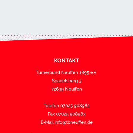
KONTAKT
Turnerbund Neuffen 1895 e.V.
Spadelsberg 3
72639 Neuffen
Telefon 07025 908982
Fax 07025 908983
E-Mail
info@tbneuffen.de