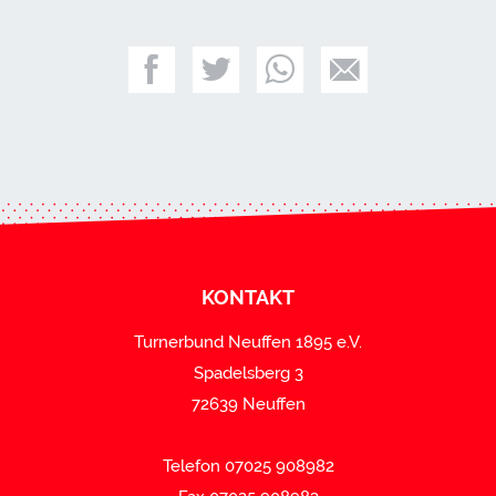
KONTAKT
Turnerbund Neuffen 1895 e.V.
Spadelsberg 3
72639 Neuffen
Telefon 07025 908982