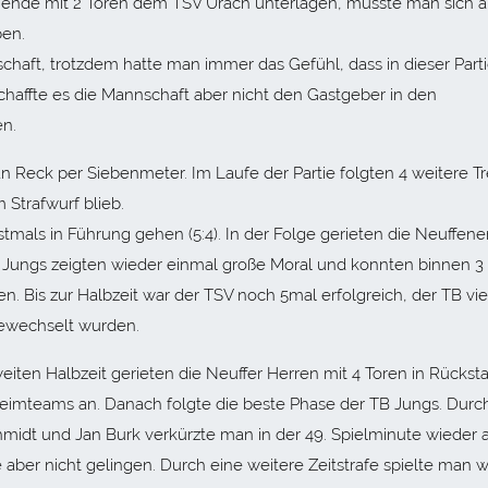
ende mit 2 Toren dem TSV Urach unterlagen, musste man sich 
ben.
haft, trotzdem hatte man immer das Gefühl, dass in dieser Part
haffte es die Mannschaft aber nicht den Gastgeber in den
en.
n Reck per Siebenmeter. Im Laufe der Partie folgten 4 weitere Tr
 Strafwurf blieb.
tmals in Führung gehen (5:4). In der Folge gerieten die Neuffene
 TB Jungs zeigten wieder einmal große Moral und konnten binnen 3
. Bis zur Halbzeit war der TSV noch 5mal erfolgreich, der TB vie
gewechselt wurden.
eiten Halbzeit gerieten die Neuffer Herren mit 4 Toren in Rücksta
 Heimteams an. Danach folgte die beste Phase der TB Jungs. Durc
midt und Jan Burk verkürzte man in der 49. Spielminute wieder a
te aber nicht gelingen. Durch eine weitere Zeitstrafe spielte man 