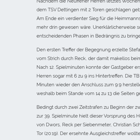
Nachdem die Neuffener Herren letztes Wochen
dem TSV Dettingen mit 2 Toren geschlagen ge
Am Ende ein verdienter Sieg für die Heimmannsc
mehr drin gewesen wäre. Unerklärlicherweise sc
entscheidenden Phasen in Bedrängnis zu bring
Den ersten Treffer der Begegnung erzielte Stefa
vom Strich durch Reck, der damit makellos beim
Nach 12. Spielminuten konnte der Gastgeber ers
Herren sogar mit 6 zu 9 ins Hintertreffen. Die
Minuten wieder den Anschluss zum 9:9 herstellen
weshalb beim Stande vom 14 zu 13 die Seiten 
Bedingt durch zwei Zeitstrafen zu Beginn der zw
zur 39. Spielminute hielt dieser Vorsprung des
von Dwors, Reck per Siebenmeter, Christian Sch
Tor (20:19). Der ersehnte Ausgleichstreffer woll