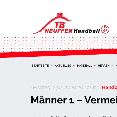
STARTSEITE
»
AKTUELLES
»
HANDBALL
»
HERREN
»
·
Montag, 27.01.2020 20:17 Uhr
· Handb
Männer 1 – Vermei