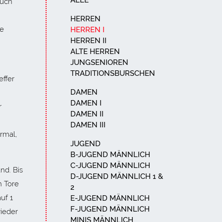
ALLE
auch
HERREN
ie
HERREN I
HERREN II
ALTE HERREN
JUNGSENIOREN
TRADITIONSBURSCHEN
effer
DAMEN
DAMEN I
r
DAMEN II
DAMEN III
rmal,
JUGEND
B-JUGEND MÄNNLICH
C-JUGEND MÄNNLICH
nd. Bis
D-JUGEND MÄNNLICH 1 &
h Tore
2
uf 1
E-JUGEND MÄNNLICH
F-JUGEND MÄNNLICH
wieder
MINIS MÄNNLICH