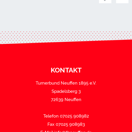
KONTAKT
Turnerbund Neuffen 1895 e.V.
Spadelsberg 3
72639 Neuffen
Telefon 07025 908982
Fax 07025 908983