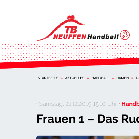
STARTSEITE
»
AKTUELLES
»
HANDBALL
»
DAMEN
»
D
·
Samstag, 21.12.2019 15:10 Uhr
· Handb
Frauen 1 – Das R