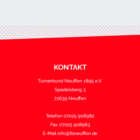
KONTAKT
Turnerbund Neuffen 1895 e.V.
Spadelsberg 3
72639 Neuffen
Telefon 07025 908982
Fax 07025 908983
E-Mail
info@tbneuffen.de