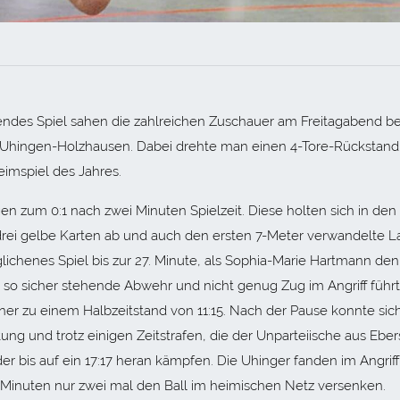
nendes Spiel sahen die zahlreichen Zuschauer am Freitagabend b
 Uhingen-Holzhausen. Dabei drehte man einen 4-Tore-Rückstand
eimspiel des Jahres.
en zum 0:1 nach zwei Minuten Spielzeit. Diese holten sich in den
 drei gelbe Karten ab und auch den ersten 7-Meter verwandelte L
ichenes Spiel bis zur 27. Minute, als Sophia-Marie Hartmann den
hr so sicher stehende Abwehr und nicht genug Zug im Angriff führ
er zu einem Halbzeitstand von 11:15. Nach der Pause konnte sich
ung und trotz einigen Zeitstrafen, die der Unparteiische aus Ebe
er bis auf ein 17:17 heran kämpfen. Die Uhinger fanden im Angriff
2 Minuten nur zwei mal den Ball im heimischen Netz versenken.