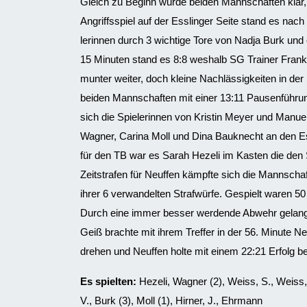
Gleich zu Beginn wurde beiden Mannschaften klar,
Angriffsspiel auf der Esslinger Seite stand es nac
lerinnen durch 3 wichtige Tore von Nadja Burk un
15 Minuten stand es 8:8 weshalb SG Trainer Frank 
munter weiter, doch kleine Nachlässigkeiten in de
beiden Mannschaften mit einer 13:11 Pausenführung
sich die Spielerinnen von Kristin Meyer und Manue
Wagner, Carina Moll und Dina Bauknecht an den Es
für den TB war es Sarah Hezeli im Kasten die den S
Zeitstrafen für Neuffen kämpfte sich die Mannschaf
ihrer 6 verwandelten Strafwürfe. Gespielt waren 5
Durch eine immer besser werdende Abwehr gelang 
Geiß brachte mit ihrem Treffer in der 56. Minute N
drehen und Neuffen holte mit einem 22:21 Erfolg b
Es spielten:
Hezeli, Wagner (2), Weiss, S., Weiss, 
V., Burk (3), Moll (1), Hirner, J., Ehrmann