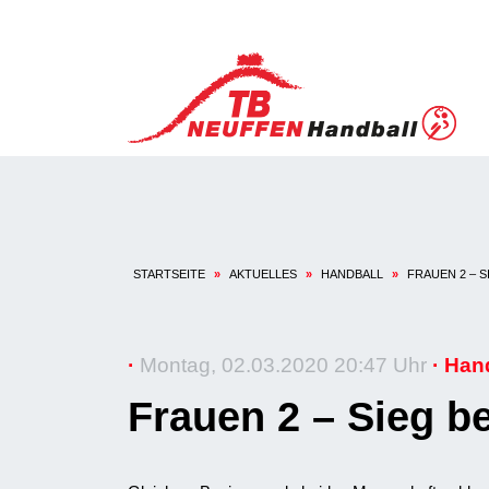
STARTSEITE
»
AKTUELLES
»
HANDBALL
»
FRAUEN 2 – 
·
Montag, 02.03.2020 20:47 Uhr
· Hand
Frauen 2 – Sieg b