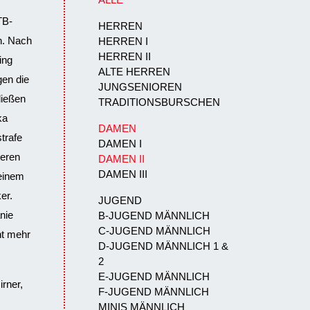
TB-
HERREN
n. Nach
HERREN I
HERREN II
ing
ALTE HERREN
gen die
JUNGSENIOREN
ließen
TRADITIONSBURSCHEN
ka
DAMEN
trafe
DAMEN I
teren
DAMEN II
DAMEN III
 einem
er.
JUGEND
nie
B-JUGEND MÄNNLICH
C-JUGEND MÄNNLICH
ht mehr
D-JUGEND MÄNNLICH 1 &
2
E-JUGEND MÄNNLICH
irner,
F-JUGEND MÄNNLICH
MINIS MÄNNLICH