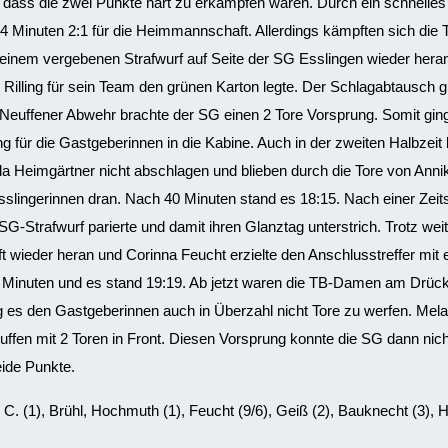
 dass die zwei Punkte hart zu erkämpfen waren. Durch ein schnelles
h 4 Minuten 2:1 für die Heimmannschaft. Allerdings kämpften sich die 
d einem vergebenen Strafwurf auf Seite der SG Esslingen wieder hera
Rilling für sein Team den grünen Karton legte. Der Schlagabtausch g
r Neuffener Abwehr brachte der SG einen 2 Tore Vorsprung. Somit gin
 für die Gastgeberinnen in die Kabine. Auch in der zweiten Halbzeit 
la Heimgärtner nicht abschlagen und blieben durch die Tore von Anni
slingerinnen dran. Nach 40 Minuten stand es 18:15. Nach einer Zeits
G-Strafwurf parierte und damit ihren Glanztag unterstrich. Trotz wei
t wieder heran und Corinna Feucht erzielte den Anschlusstreffer mit
0 Minuten und es stand 19:19. Ab jetzt waren die TB-Damen am Drück
es den Gastgeberinnen auch in Überzahl nicht Tore zu werfen. Mela
euffen mit 2 Toren in Front. Diesen Vorsprung konnte die SG dann nic
eide Punkte.
C. (1), Brühl, Hochmuth (1), Feucht (9/6), Geiß (2), Bauknecht (3), H