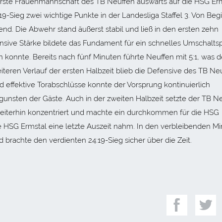
erste Frauenmannschaft des TB Neuffen auswärts auf die HSG Er
9-Sieg zwei wichtige Punkte in der Landesliga Staffel 3. Von Beg
nd. Die Abwehr stand äußerst stabil und ließ in den ersten zehn
nsive Stärke bildete das Fundament für ein schnelles Umschaltsp
 konnte. Bereits nach fünf Minuten führte Neuffen mit 5:1, was 
iteren Verlauf der ersten Halbzeit blieb die Defensive des TB Ne
effektive Torabschlüsse konnte der Vorsprung kontinuierlich
ugunsten der Gäste. Auch in der zweiten Halbzeit setzte der TB N
 weiterhin konzentriert und machte ein durchkommen für die HSG
die HSG Ermstal eine letzte Auszeit nahm. In den verbleibenden M
brachte den verdienten 24:19-Sieg sicher über die Zeit.