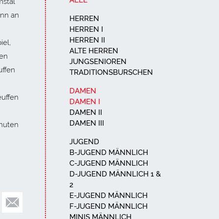
ALLE
mstal
inn an
HERREN
HERREN I
HERREN II
iel,
ALTE HERREN
den
JUNGSENIOREN
uffen
TRADITIONSBURSCHEN
DAMEN
euffen
DAMEN I
DAMEN II
DAMEN III
inuten
JUGEND
B-JUGEND MÄNNLICH
C-JUGEND MÄNNLICH
D-JUGEND MÄNNLICH 1 &
2
E-JUGEND MÄNNLICH
F-JUGEND MÄNNLICH
MINIS MÄNNLICH