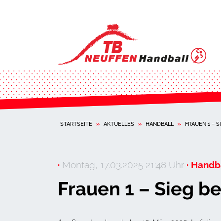
STARTSEITE
»
AKTUELLES
»
HANDBALL
»
FRAUEN 1 – S
·
Montag, 17.03.2025 21:48 Uhr
· Handba
Frauen 1 – Sieg b