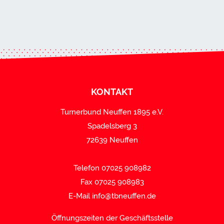
KONTAKT
Turnerbund Neuffen 1895 e.V.
Spadelsberg 3
72639 Neuffen
Telefon 07025 908982
Fax 07025 908983
E-Mail
info@tbneuffen.de
Öffnungszeiten der Geschäftsstelle