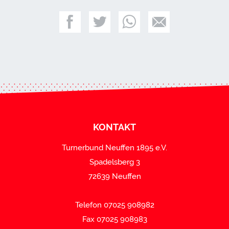
KONTAKT
Turnerbund Neuffen 1895 e.V.
Spadelsberg 3
72639 Neuffen
Telefon 07025 908982
Fax 07025 908983