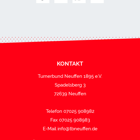
KONTAKT
Turnerbund Neuffen 1895 e.V.
Spadelsberg 3
72639 Neuffen
Telefon 07025 908982
Fax 07025 908983
E-Mail
info@tbneuffen.de