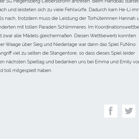
ie SG Hegensberg-Liebersbronn antreten. Beim Handball startet
nach und leisteten sich zu viele Fehlwürfe. Dadurch kam He-Li i
alls nach, trotzdem muss die Leistung der Torhüterinnen Hannah 
nderten mit tollen Paraden Schlimmeres. Im Koordinationswettb
d zwar alle Mädels gleichermaßen. Diesen Wettbewerb konnten
 der Waage über Sieg und Niederlage war dann das Spiel FuNino.
griff viel zu selten die Stangentore, so dass dieses Spiel leider
 den nächsten Spieltag und bedanken uns bei Emma und Emily vo
d toll mitgespielt haben.