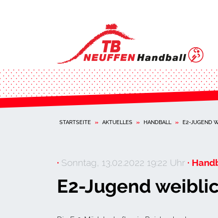
STARTSEITE
»
AKTUELLES
»
HANDBALL
»
E2-JUGEND W
·
Sonntag, 13.02.2022 19:22 Uhr
· Handb
E2-Jugend weibli