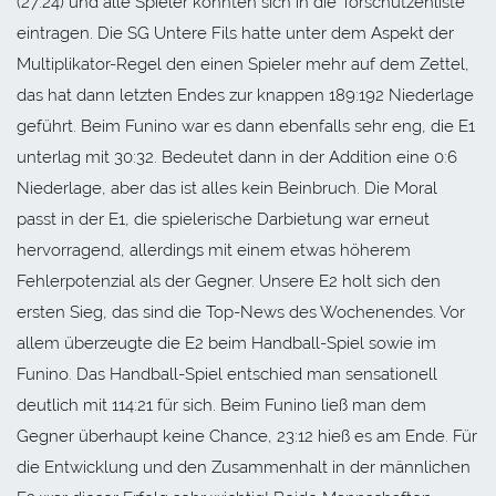
(27:24) und alle Spieler konnten sich in die Torschützenliste
eintragen. Die SG Untere Fils hatte unter dem Aspekt der
Multiplikator-Regel den einen Spieler mehr auf dem Zettel,
das hat dann letzten Endes zur knappen 189:192 Niederlage
geführt. Beim Funino war es dann ebenfalls sehr eng, die E1
unterlag mit 30:32. Bedeutet dann in der Addition eine 0:6
Niederlage, aber das ist alles kein Beinbruch. Die Moral
passt in der E1, die spielerische Darbietung war erneut
hervorragend, allerdings mit einem etwas höherem
Fehlerpotenzial als der Gegner. Unsere E2 holt sich den
ersten Sieg, das sind die Top-News des Wochenendes. Vor
allem überzeugte die E2 beim Handball-Spiel sowie im
Funino. Das Handball-Spiel entschied man sensationell
deutlich mit 114:21 für sich. Beim Funino ließ man dem
Gegner überhaupt keine Chance, 23:12 hieß es am Ende. Für
die Entwicklung und den Zusammenhalt in der männlichen