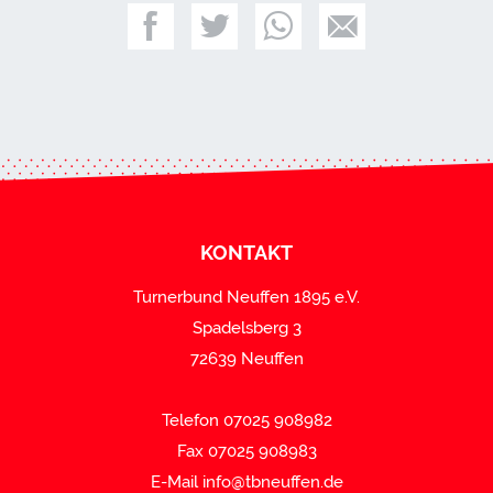
KONTAKT
Turnerbund Neuffen 1895 e.V.
Spadelsberg 3
72639 Neuffen
Telefon 07025 908982
Fax 07025 908983
E-Mail
info@tbneuffen.de