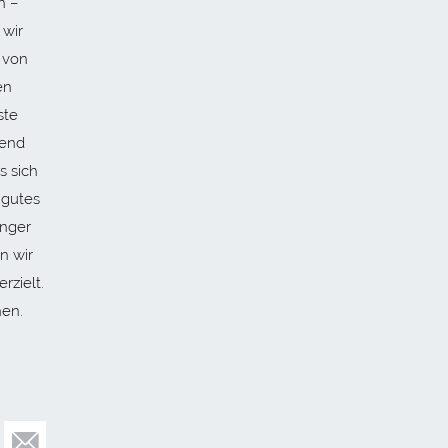
n –
 wir
 von
en
ste
ßend
s sich
 gutes
inger
n wir
rzielt.
nen.