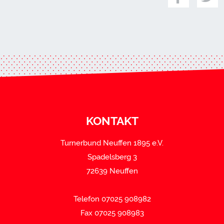
KONTAKT
Turnerbund Neuffen 1895 e.V.
Spadelsberg 3
72639 Neuffen
Telefon 07025 908982
Fax 07025 908983