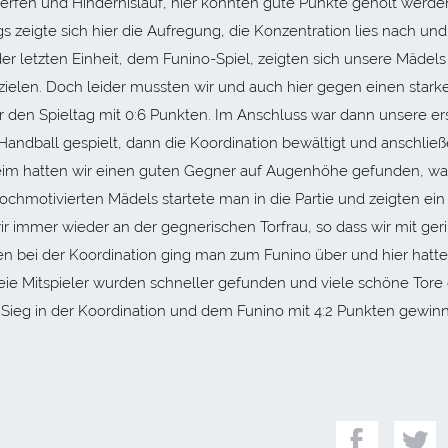
lwerfen und Hindernislauf, hier konnten gute Punkte geholt werde
s zeigte sich hier die Aufregung, die Konzentration lies nach und
r letzten Einheit, dem Funino-Spiel, zeigten sich unsere Mädels
rzielen. Doch leider mussten wir und auch hier gegen einen stark
 den Spieltag mit 0:6 Punkten. Im Anschluss war dann unsere er
Handball gespielt, dann die Koordination bewältigt und anschlie
eim hatten wir einen guten Gegner auf Augenhöhe gefunden, wa
hochmotivierten Mädels startete man in die Partie und zeigten ein
 immer wieder an der gegnerischen Torfrau, so dass wir mit ger
gen bei der Koordination ging man zum Funino über und hier hatte
reie Mitspieler wurden schneller gefunden und viele schöne Tore e
Sieg in der Koordination und dem Funino mit 4:2 Punkten gewin