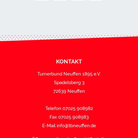
KONTAKT
Turnerbund Neuffen 1895 e.V.
Spadelsberg 3
72639 Neuffen
Telefon 07025 908982
Fax 07025 908983
E-Mail
info@tbneuffen.de