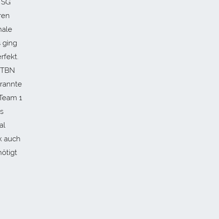
 TSG
ren
nale
 ging
rfekt.
r TBN
 rannte
 Team 1
s
al
k auch
ötigt