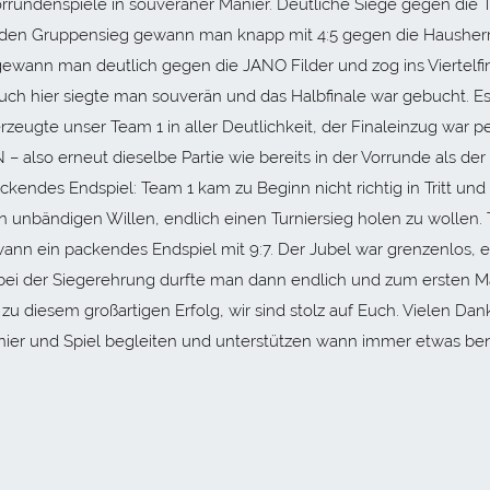
rrundenspiele in souveräner Manier. Deutliche Siege gegen die
m den Gruppensieg gewann man knapp mit 4:5 gegen die Hausher
ewann man deutlich gegen die JANO Filder und zog ins Viertelfi
auch hier siegte man souverän und das Halbfinale war gebucht. Es
eugte unser Team 1 in aller Deutlichkeit, der Finaleinzug war pe
 also erneut dieselbe Partie wie bereits in der Vorrunde als de
ckendes Endspiel: Team 1 kam zu Beginn nicht richtig in Tritt und
 unbändigen Willen, endlich einen Turniersieg holen zu wollen.
ann ein packendes Endspiel mit 9:7. Der Jubel war grenzenlos, e
 bei der Siegerehrung durfte man dann endlich und zum ersten M
u diesem großartigen Erfolg, wir sind stolz auf Euch. Vielen Dan
urnier und Spiel begleiten und unterstützen wann immer etwas ben