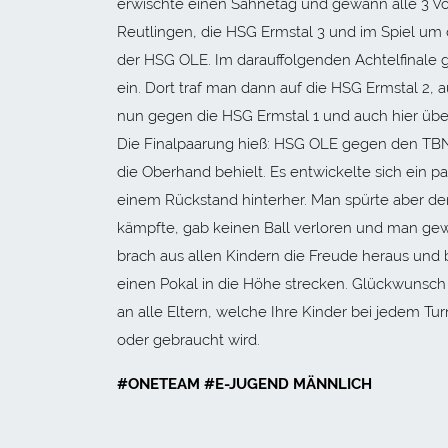
erwischte einen Sahnetag und gewann alle 3 Vo
Reutlingen, die HSG Ermstal 3 und im Spiel u
der HSG OLE. Im darauffolgenden Achtelfinale g
ein. Dort traf man dann auf die HSG Ermstal 2, 
nun gegen die HSG Ermstal 1 und auch hier überz
Die Finalpaarung hieß: HSG OLE gegen den TBN –
die Oberhand behielt. Es entwickelte sich ein pa
einem Rückstand hinterher. Man spürte aber den
kämpfte, gab keinen Ball verloren und man gew
brach aus allen Kindern die Freude heraus und
einen Pokal in die Höhe strecken. Glückwunsch z
an alle Eltern, welche Ihre Kinder bei jedem T
oder gebraucht wird.
#ONETEAM #E-JUGEND MÄNNLICH