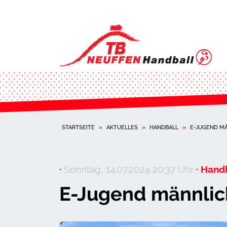
STARTSEITE
»
AKTUELLES
»
HANDBALL
»
E-JUGEND MÄ
·
Sonntag, 14.07.2024 20:37 Uhr
· Handb
E-Jugend männlich