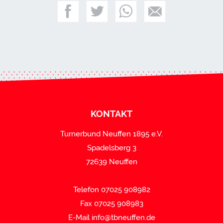
KONTAKT
Turnerbund Neuffen 1895 e.V.
Spadelsberg 3
72639 Neuffen
Telefon 07025 908982
Fax 07025 908983
E-Mail
info@tbneuffen.de