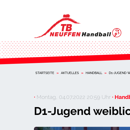
STARTSEITE
»
AKTUELLES
»
HANDBALL
»
D1-JUGEND W
·
Montag, 04.07.2022 20:59 Uhr
· Handb
D1-Jugend weiblic