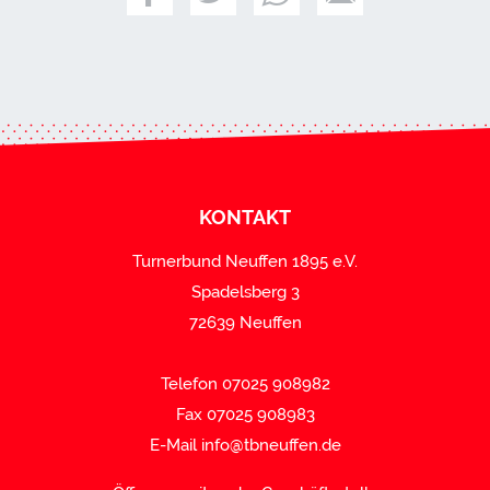
KONTAKT
Turnerbund Neuffen 1895 e.V.
Spadelsberg 3
72639 Neuffen
Telefon 07025 908982
Fax 07025 908983
E-Mail
info@tbneuffen.de