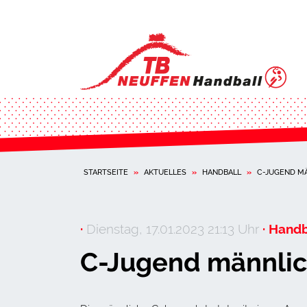
STARTSEITE
»
AKTUELLES
»
HANDBALL
»
C-JUGEND MÄ
·
Dienstag, 17.01.2023 21:13 Uhr
· Handb
C-Jugend männlich