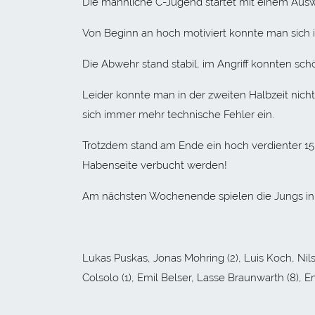
Die männliche C-Jugend startet mit einem Auswä
Von Beginn an hoch motiviert konnte man sich in
Die Abwehr stand stabil, im Angriff konnten sch
Leider konnte man in der zweiten Halbzeit nicht
sich immer mehr technische Fehler ein.
Trotzdem stand am Ende ein hoch verdienter 15:
Habenseite verbucht werden!
Am nächsten Wochenende spielen die Jungs in 
Lukas Puskas, Jonas Mohring (2), Luis Koch, Nils K
Colsolo (1), Emil Belser, Lasse Braunwarth (8),