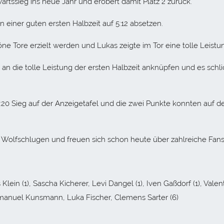
rtssieg ins neue Jahr und erobert damit Platz 2 zurück.
 einer guten ersten Halbzeit auf 5:12 absetzen.
öne Tore erzielt werden und Lukas zeigte im Tor eine tolle Leistu
 an die tolle Leistung der ersten Halbzeit anknüpfen und es schl
20 Sieg auf der Anzeigetafel und die zwei Punkte konnten auf d
Wolfschlugen und freuen sich schon heute über zahlreiche Fans
lein (1), Sascha Kicherer, Levi Dangel (1), Iven Gaßdorf (1), Valen
 Emanuel Kunsmann, Luka Fischer, Clemens Sarter (6)