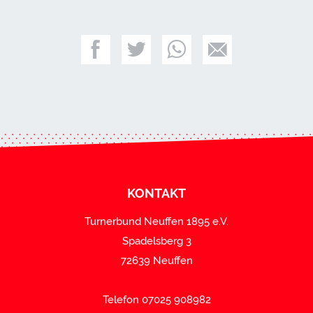
KONTAKT
Turnerbund Neuffen 1895 e.V.
Spadelsberg 3
72639 Neuffen
Telefon 07025 908982