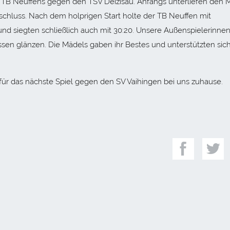
s TB Neuffens gegen den TSV Deizisau. Anfangs unterliefen den 
schluss. Nach dem holprigen Start holte der TB Neuffen mit
und siegten schließlich auch mit 30:20. Unsere Außenspielerinne
ssen glänzen. Die Mädels gaben ihr Bestes und unterstützten sich
 für das nächste Spiel gegen den SV Vaihingen bei uns zuhause.