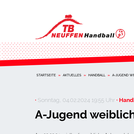
STARTSEITE
»
AKTUELLES
»
HANDBALL
»
A-JUGEND WE
·
Sonntag, 04.02.2024 19:55 Uhr
· Handb
A-Jugend weibli