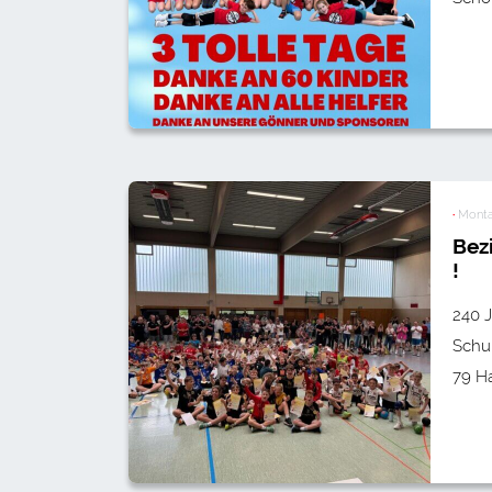
·
Monta
Bez
!
240 
Schu
79 H