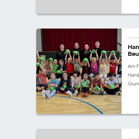
·
Sonnta
Han
Beu
Am F
Hand
Grun
·
Sonnta