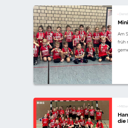
·
Dienst
Min
Am S
früh
geme
·
Mittwo
Han
die 