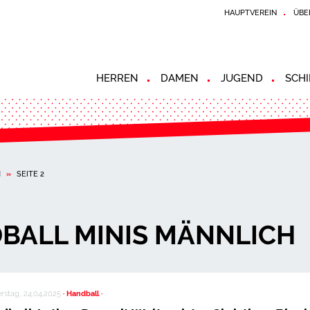
HAUPTVEREIN
ÜBE
HERREN
DAMEN
JUGEND
SCHI
H
»
SEITE 2
BALL MINIS MÄNNLICH
rstag, 24.04.2025
· Handball ·