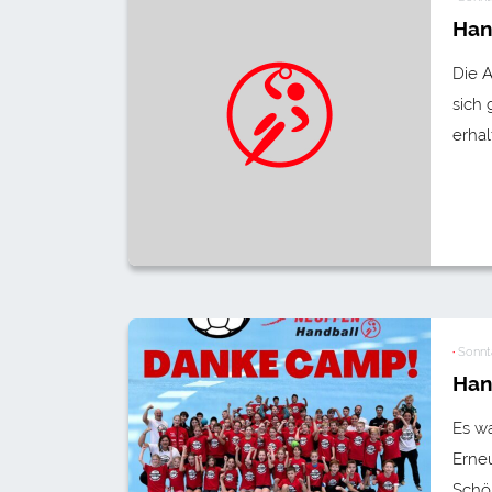
Han
Die 
sich 
erha
·
Sonnta
Han
Es wa
Erneu
Schö