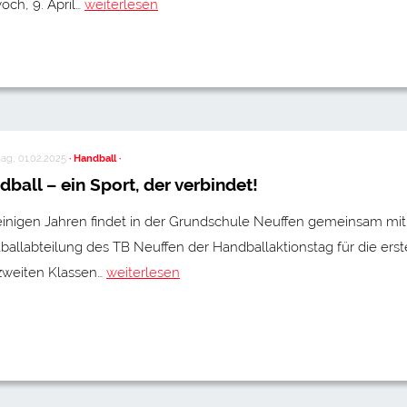
och, 9. April…
weiterlesen
ag, 01.02.2025
· Handball ·
ball – ein Sport, der verbindet!
einigen Jahren findet in der Grundschule Neuffen gemeinsam mit
allabteilung des TB Neuffen der Handballaktionstag für die ers
zweiten Klassen…
weiterlesen