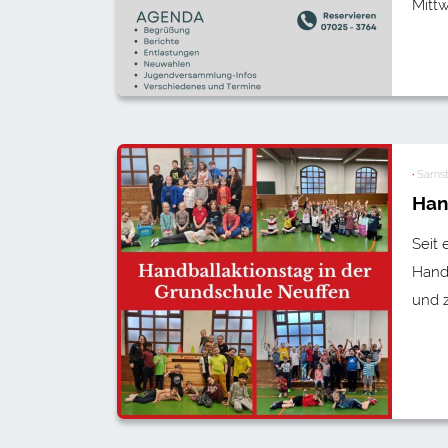
Mittw
·
Samst
Hand
Seit 
Handb
und 