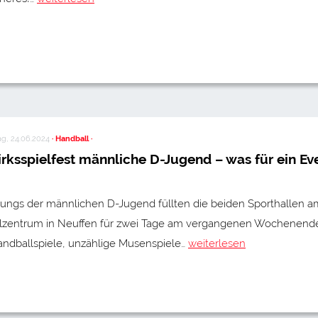
g, 24.06.2024
· Handball ·
irksspielfest männliche D-Jugend – was für ein Ev
Jungs der männlichen D-Jugend füllten die beiden Sporthallen a
lzentrum in Neuffen für zwei Tage am vergangenen Wochenend
andballspiele, unzählige Musenspiele…
weiterlesen