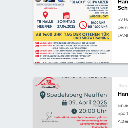
Han
Sch
SV Ha
beim 
DANK
·
Sonnt
Han
Einl
Spor
Abte