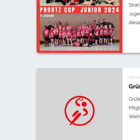
Stra
Jugen
diese
·
Monta
Grü
Grüß
Mitgl
Weih