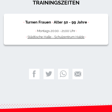
TRAININGSZEITEN
·
Turnen Frauen
·
Alter
50
-
99
Jahre
·
·
Montags 20:00 - 21:00 Uhr
·
·
Städtische Halle - Schulzentrum Halde
·