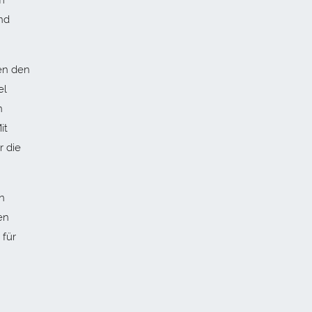
em
nd
en den
el
n
it
r die
n
en
 für