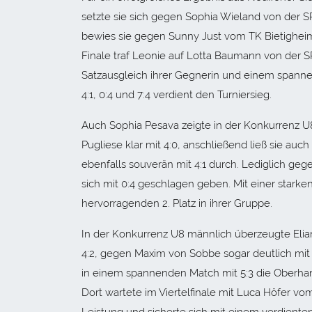
setzte sie sich gegen Sophia Wieland von der 
bewies sie gegen Sunny Just vom TK Bietigheim 
Finale traf Leonie auf Lotta Baumann von de
Satzausgleich ihrer Gegnerin und einem spanne
4:1, 0:4 und 7:4 verdient den Turniersieg.
Auch Sophia Pesava zeigte in der Konkurrenz U8
Pugliese klar mit 4:0, anschließend ließ sie auch
ebenfalls souverän mit 4:1 durch. Lediglich ge
sich mit 0:4 geschlagen geben. Mit einer starke
hervorragenden 2. Platz in ihrer Gruppe.
In der Konkurrenz U8 männlich überzeugte Elia
4:2, gegen Maxim von Sobbe sogar deutlich mit 
in einem spannenden Match mit 5:3 die Oberhan
Dort wartete im Viertelfinale mit Luca Höfer vom