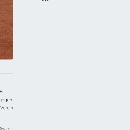
TB
 gegen
 Verein
finale