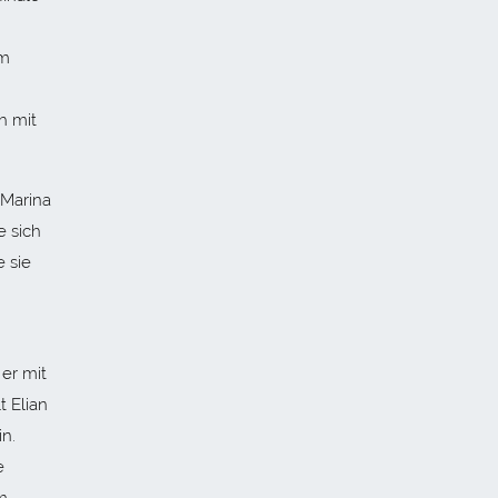
Im
h mit
 Marina
e sich
 sie
er mit
t Elian
n.
e