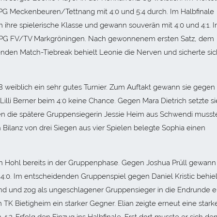
SPG Meckenbeuren/Tettnang mit 4:0 und 5:4 durch. Im Halbfinale
ihre spielerische Klasse und gewann souverän mit 4:0 und 4:1. 
r SPG FV/TV Markgröningen. Nach gewonnenem ersten Satz, dem
nden Match-Tiebreak behielt Leonie die Nerven und sicherte sic
 weiblich ein sehr gutes Turnier. Zum Auftakt gewann sie gegen
 Lilli Berner beim 4:0 keine Chance. Gegen Mara Dietrich setzte si
gen die spätere Gruppensiegerin Jessie Heim aus Schwendi musste
n Bilanz von drei Siegen aus vier Spielen belegte Sophia einen
n Hohl bereits in der Gruppenphase. Gegen Joshua Prüll gewann 
4:0. Im entscheidenden Gruppenspiel gegen Daniel Kristic behiel
d und zog als ungeschlagener Gruppensieger in die Endrunde ei
 TK Bietigheim ein starker Gegner. Elian zeigte erneut eine stark