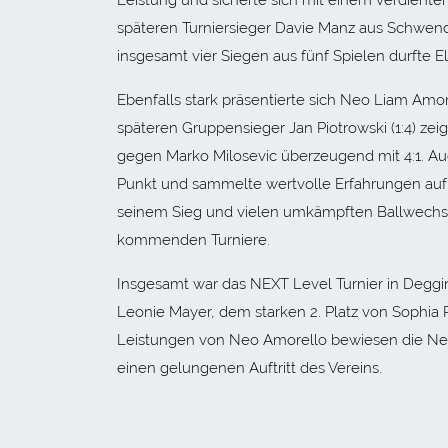
Leistung und sicherte sich mit einem verdienten 
späteren Turniersieger Davie Manz aus Schwend
insgesamt vier Siegen aus fünf Spielen durfte El
Ebenfalls stark präsentierte sich Neo Liam Am
späteren Gruppensieger Jan Piotrowski (1:4) ze
gegen Marko Milosevic überzeugend mit 4:1. A
Punkt und sammelte wertvolle Erfahrungen auf
seinem Sieg und vielen umkämpften Ballwechseln
kommenden Turniere.
Insgesamt war das NEXT Level Turnier in Deggin
Leonie Mayer, dem starken 2. Platz von Sophia
Leistungen von Neo Amorello bewiesen die Neu
einen gelungenen Auftritt des Vereins.