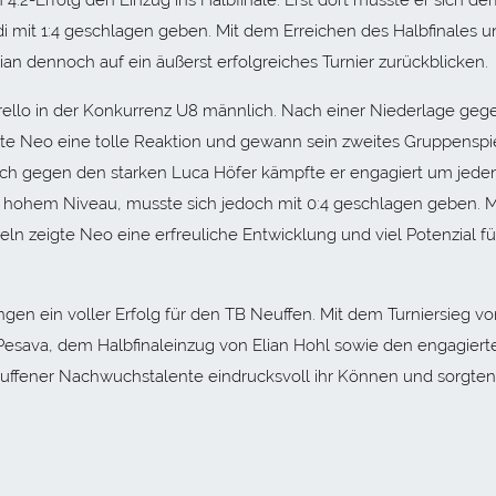
4:2-Erfolg den Einzug ins Halbfinale. Erst dort musste er sich d
i mit 1:4 geschlagen geben. Mit dem Erreichen des Halbfinales u
ian dennoch auf ein äußerst erfolgreiches Turnier zurückblicken.
orello in der Konkurrenz U8 männlich. Nach einer Niederlage geg
igte Neo eine tolle Reaktion und gewann sein zweites Gruppenspi
uch gegen den starken Luca Höfer kämpfte er engagiert um jede
 hohem Niveau, musste sich jedoch mit 0:4 geschlagen geben. M
 zeigte Neo eine erfreuliche Entwicklung und viel Potenzial fü
gen ein voller Erfolg für den TB Neuffen. Mit dem Turniersieg vo
 Pesava, dem Halbfinaleinzug von Elian Hohl sowie den engagiert
ffener Nachwuchstalente eindrucksvoll ihr Können und sorgten