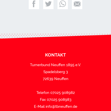
KONTAKT
Turnerbund Neuffen 1895 e.V.
Spadelsberg 3
72639 Neuffen
Telefon 07025 908982
Fax 07025 908983
E-Mail
info@tbneuffen.de