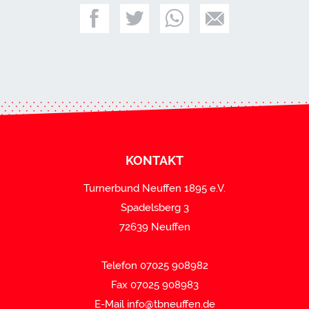
KONTAKT
Turnerbund Neuffen 1895 e.V.
Spadelsberg 3
72639 Neuffen
Telefon 07025 908982
Fax 07025 908983
E-Mail
info@tbneuffen.de