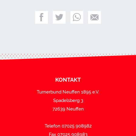
KONTAKT
Turnerbund Neuffen 1895 e.V.
Spadelsberg 3
72639 Neuffen
Telefon 07025 908982
Fax 07025 908983