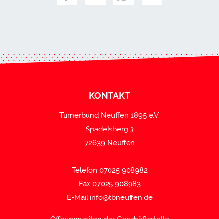
KONTAKT
Turnerbund Neuffen 1895 e.V.
Spadelsberg 3
72639 Neuffen
Telefon 07025 908982
Fax 07025 908983
E-Mail
info@tbneuffen.de
Öffnungszeiten der Geschäftsstelle