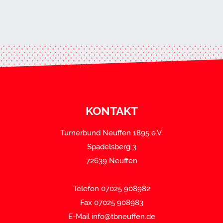
KONTAKT
Turnerbund Neuffen 1895 e.V.
Spadelsberg 3
72639 Neuffen
Telefon 07025 908982
Fax 07025 908983
E-Mail
info@tbneuffen.de