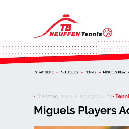
STARTSEITE
»
AKTUELLES
»
TENNIS
»
MIGUELS PLAYE
·
Dienstag, 10.10.2023 23:40 Uhr
· Tenni
Miguels Players 