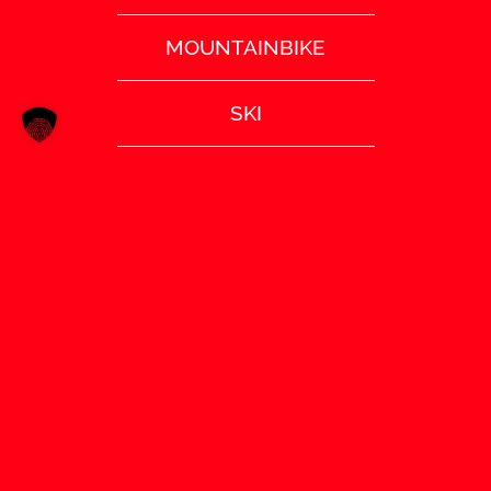
MOUNTAINBIKE
SKI
TENNIS
TISCHTENNIS
TURNEN
VOLLEYBALL
SATZUNG (PDF)
IMPRESSUM
DATENSCHUTZ