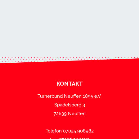
KONTAKT
Turnerbund Neuffen 1895 e.V.
Spadelsberg 3
72639 Neuffen
Telefon 07025 908982