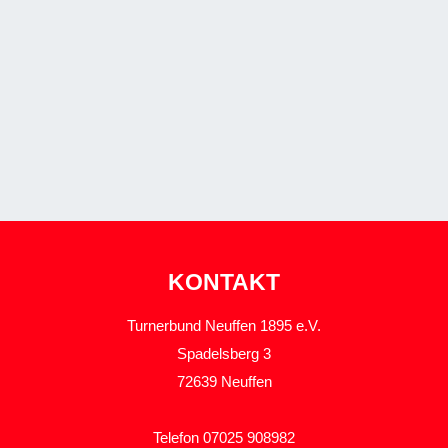
KONTAKT
Turnerbund Neuffen 1895 e.V.
Spadelsberg 3
72639 Neuffen
Telefon 07025 908982