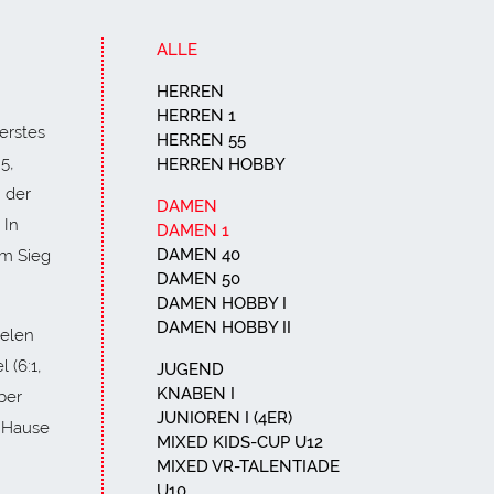
ALLE
HERREN
HERREN 1
erstes
HERREN 55
5,
HERREN HOBBY
n der
DAMEN
 In
DAMEN 1
DAMEN 40
um Sieg
DAMEN 50
DAMEN HOBBY I
DAMEN HOBBY II
ielen
 (6:1,
JUGEND
KNABEN I
ber
JUNIOREN I (4ER)
h Hause
MIXED KIDS-CUP U12
MIXED VR-TALENTIADE
U10