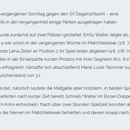
am vergangenen Sonntag gegen den SV Degerschlacht – eine
ts in der Vergangenheit einige Partien ausgetragen haben.
de zunächst auf zwei Plätzen gestartet. Emily Walter zeigte als 
 4 wie schon in der vergangenen Woche im Matchtiebreak (3:6, 7:
ste Lena Zeller an Position 2 ihr Spiel leider abgeben (4:6, 2:6). I
in der Einserpartie kurzen Prozess mit ihrer Gegnerin (6:0, 6:1).
s erfolgreich, kämpfte sich abschließend Marie-Luise Taschner z
wischenstand von 3:1.
eutet, natürlich lautete die Maßgabe aber trotzdem, in beiden Sp
eferten nach kurzer Zeit bereits Schnell/Walter im Einser-Doppel
nem Krimi entwickeln. Nach über zwei Stunden Spielzeit konnten a
ie die Nerven im Matchtiebreak behielten und diesen knapp nac