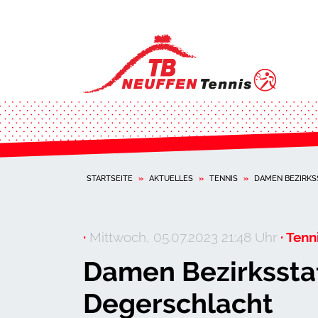
STARTSEITE
»
AKTUELLES
»
TENNIS
»
DAMEN BEZIRKSS
·
Mittwoch, 05.07.2023 21:48 Uhr
· Tenni
Damen Bezirksstaf
Degerschlacht