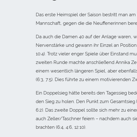
Das erste Heimspiel der Saison bestritt man 
Mannschaft, gegen die die Neuffenerinnen berei
Da auch die Damen 40 auf der Anlage waren, wur
Nervenstärke und gewann ihr Einzel an Position
10:4). Trotz vieler enger Spiele über Einstand mus
zweiten Runde machte anschließend Annika Zeller 
einem wesentlich längeren Spiel, aber ebenfall
(6:3, 7:5). Dies führte zu einem motivierenden Z
Ein Doppelsieg hätte bereits den Tagessieg bed
den Sieg zu holen. Den Punkt zum Gesamtsieg li
6:2). Das zweite Doppel sollte sich mehr zu ei
auch Zeller/Taschner feiern – nachdem auch s
brachten (6:4, 4:6, 12:10).