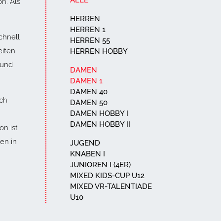
ALLE
n. Als
HERREN
HERREN 1
chnell
HERREN 55
eiten
HERREN HOBBY
 und
DAMEN
DAMEN 1
DAMEN 40
uch
DAMEN 50
DAMEN HOBBY I
DAMEN HOBBY II
on ist
en in
JUGEND
KNABEN I
JUNIOREN I (4ER)
MIXED KIDS-CUP U12
MIXED VR-TALENTIADE
U10