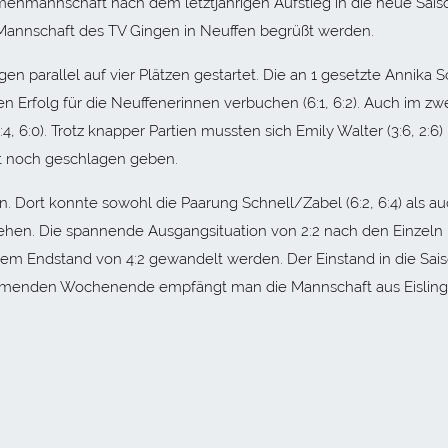
mannschaft nach dem letztjährigen Aufstieg in die neue Saiso
ie Mannschaft des TV Gingen in Neuffen begrüßt werden.
parallel auf vier Plätzen gestartet. Die an 1 gesetzte Annika S
n Erfolg für die Neuffenerinnen verbuchen (6:1, 6:2). Auch im zw
4, 6:0). Trotz knapper Partien mussten sich Emily Walter (3:6, 2:6)
st noch geschlagen geben.
. Dort konnte sowohl die Paarung Schnell/Zabel (6:2, 6:4) als a
 gehen. Die spannende Ausgangsituation von 2:2 nach den Einzeln
nem Endstand von 4:2 gewandelt werden. Der Einstand in die Sais
menden Wochenende empfängt man die Mannschaft aus Eisling