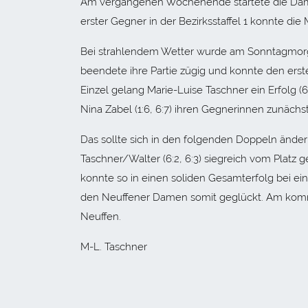
Am vergangenen Wochenende startete die Damen
erster Gegner in der Bezirksstaffel 1 konnte d
Bei strahlendem Wetter wurde am Sonntagmorgen 
beendete ihre Partie zügig und konnte den erste
Einzel gelang Marie-Luise Taschner ein Erfolg (6:
Nina Zabel (1:6, 6:7) ihren Gegnerinnen zunäch
Das sollte sich in den folgenden Doppeln ändern
Taschner/Walter (6:2, 6:3) siegreich vom Platz
konnte so in einen soliden Gesamterfolg bei ei
den Neuffener Damen somit geglückt. Am kom
Neuffen.
M-L. Taschner