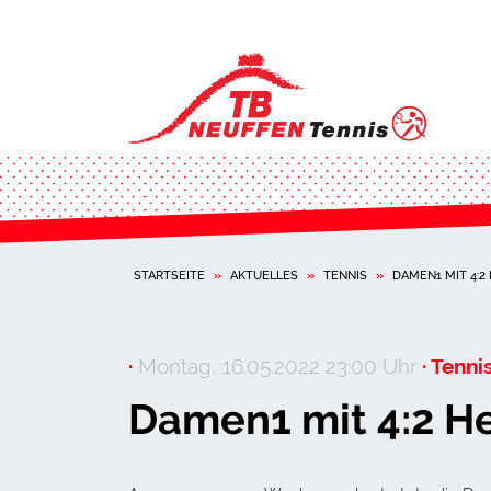
STARTSEITE
»
AKTUELLES
»
TENNIS
»
DAMEN1 MIT 4:2
·
Montag, 16.05.2022 23:00 Uhr
· Tennis
Damen1 mit 4:2 H