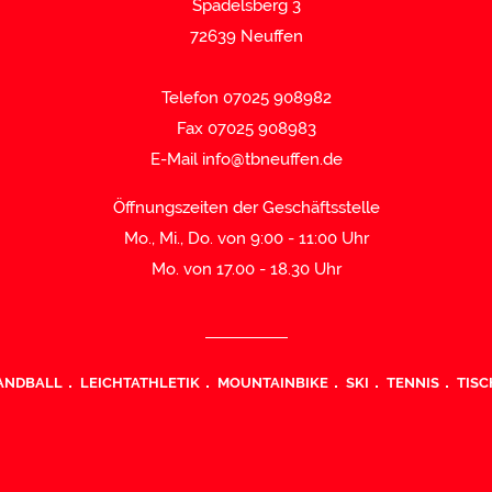
Spadelsberg 3
72639 Neuffen
Telefon 07025 908982
Fax 07025 908983
E-Mail
info@tbneuffen.de
Öffnungszeiten der Geschäftsstelle
Mo., Mi., Do. von 9:00 - 11:00 Uhr
Mo. von 17.00 - 18.30 Uhr
ANDBALL
LEICHTATHLETIK
MOUNTAINBIKE
SKI
TENNIS
TISC
SATZUNG (PDF)
IMPRESSUM
DATENSCHUTZ
COOKIE EINSTELLUNGEN