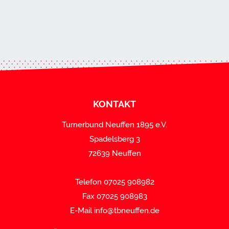
KONTAKT
Turnerbund Neuffen 1895 e.V.
Spadelsberg 3
72639 Neuffen
Telefon 07025 908982
Fax 07025 908983
E-Mail
info@tbneuffen.de