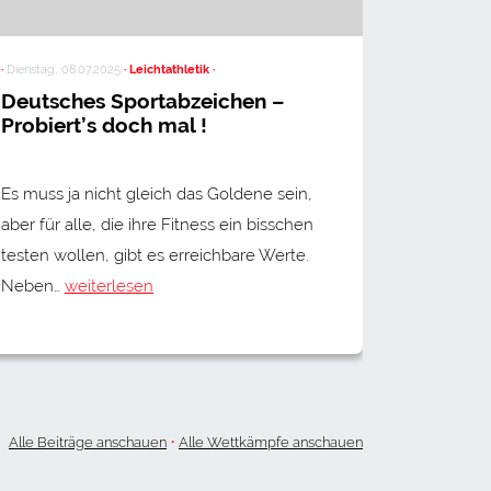
·
Dienstag, 08.07.2025
· Leichtathletik ·
·
Dienstag, 2
Deutsches Sportabzeichen –
Kreis- 
Probiert’s doch mal !
Region
Fricke
Es muss ja nicht gleich das Goldene sein,
Viele Pod
aber für alle, die ihre Fitness ein bisschen
machten s
testen wollen, gibt es erreichbare Werte.
Neuffen a
Neben…
weiterlesen
Nachbarg
Teilnehme
·
Alle Beiträge anschauen
Alle Wettkämpfe anschauen