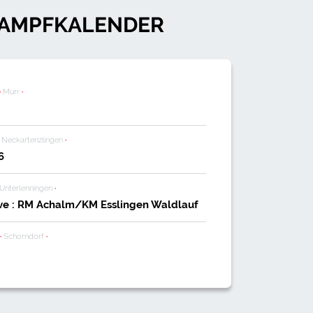
AMPFKALENDER
·
Murr
·
Neckartenzlingen
·
6
Unterlenningen
·
ive : RM Achalm/KM Esslingen Waldlauf
·
Schorndorf
·