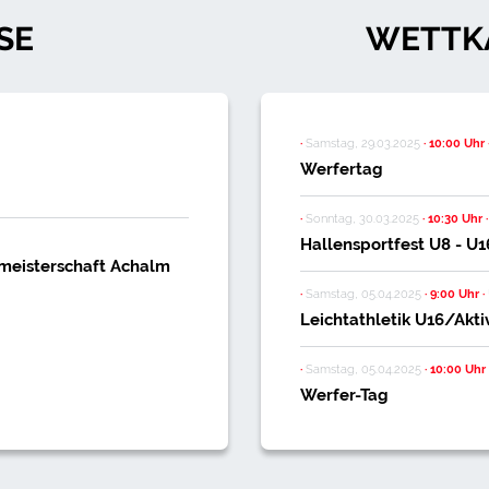
SE
WETTK
·
Samstag, 29.03.2025
·
10:00 Uhr
Werfertag
·
Sonntag, 30.03.2025
·
10:30 Uhr
·
Hallensportfest U8 - U1
lmeisterschaft Achalm
·
Samstag, 05.04.2025
·
9:00 Uhr
·
Leichtathletik U16/Akt
·
Samstag, 05.04.2025
·
10:00 Uhr
Werfer-Tag