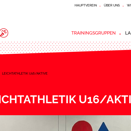
HAUPTVEREIN
ÜBER UNS
W
TRAININGSGRUPPEN
LA
»
LEICHTATHLETIK U16/AKTIVE
ICHTATHLETIK U16/AKT