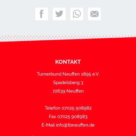
KONTAKT
Turnerbund Neuffen 1895 e.V.
Spadelsberg 3
72639 Neuffen
Telefon 07025 908982
Fax 07025 908983
E-Mail
info@tbneuffen.de