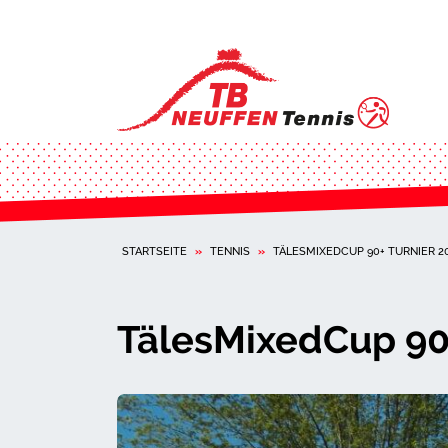
STARTSEITE
»
TENNIS
»
TÄLESMIXEDCUP 90+ TURNIER 202
TälesMixedCup 90+ 