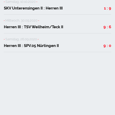
·
Samstag, 10.10.2020
·
SKV Unterensingen II : Herren III
1 : 9
·
Mittwoch, 30.09.2020
·
Herren III : TSV Weilheim/Teck II
9 : 6
·
Samstag, 26.09.2020
·
Herren III : SPV.05 Nürtingen II
9 : 0