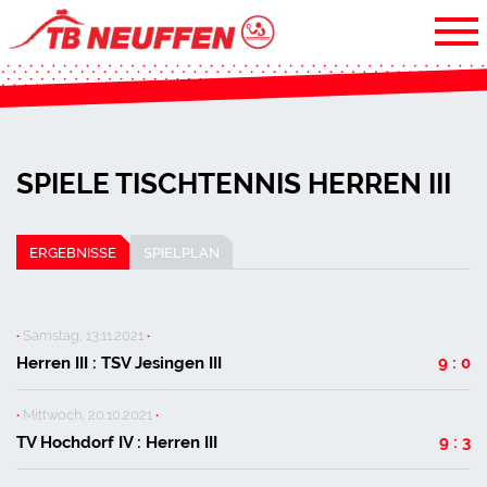
SPIELE TISCHTENNIS HERREN III
ERGEBNISSE
SPIELPLAN
·
Samstag, 13.11.2021
·
Herren III : TSV Jesingen III
9 : 0
·
Mittwoch, 20.10.2021
·
TV Hochdorf IV : Herren III
9 : 3